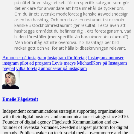
på nätet är en slags etikett för en specifik kategori som gör
det enklare för användare att hitta innehåll de tycker om.
Om du är ett svenskt modeföretag kanske #swedishdesign
är en bra hashtag. Och om du är en resturant i stockholm
kanske #stockholmrestaurant ger resultat. Testa även att
hashtagga området du befinner dig i, ditt företagsnamn, vad
bilden föreställer (mer specifikt än bara #bord #stol #mat”).
Men kom ihåg att inte överdriva. 2-3 hashtags per bild
räcker gott och väl för att hålla bildbeskrivningen relevant.
Annonser på instagram
Instagram för företag
Instagramannonser
instgram pilot ad program
Levis
macys
MichaelKors på Instagram
paypal
vilka företag annonserar på instagram
Emelie Fågelstedt
Independent communications strategist supporting organizations
with their digital business and communications strategy since 2010.
Founder of digital agency Fågelstedt Kommunikation and co-
founder of Svenska Nomader, Sweden's largest platform for digital
nomads. Public speaker on tech, social media, e-commerce and the