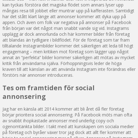
kan tyckas förstöra det magiska flödet som annars lyser upp
mångas resa till jobbet eller muntrar upp på kafferasten. Samtidigt
har det stått klart länge att annonser kommer att dyka upp på
appen. Och även om folk var negativa på annonser på Facebook
från början var det något man snabbt vande sig vid. Instagrams
upplägg är dock annorlunda och här kommer bilder från företag
att blandas än tydligare i bildflödet. För de företag som tar fram
tilltalande Instagrambilder kommer det säkerligen att leda till högt
engagemang – men kritiken mot företag som lägger upp något
annat än “perfekta” bilder kommer säkerligen att mötas av mycket
kritik från användarna själva. Förhoppningsvis leder de höga
kraven till att känslan av att använda Instagram inte förändras eller
förstörs när annonser introduceras.
Tes om framtiden för social
annonsering
Jag har en känsla att 2014 kommer att bli året då fler företag
börjar prioritera social annonsering. På Facebook möts man ofta
av snabbt ihopkastade annonser med underlig copy och
ogenomtänkta bilder. I takt med att kunskapen om sociala medier
på företag och byråer växer tror jag dock att allt fler kommer att