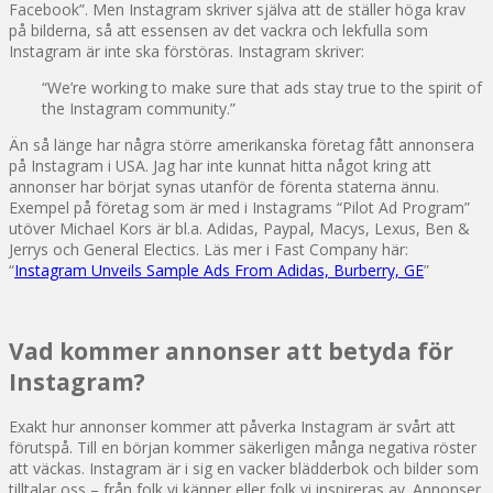
Facebook”. Men Instagram skriver själva att de ställer höga krav
på bilderna, så att essensen av det vackra och lekfulla som
Instagram är inte ska förstöras. Instagram skriver:
“We’re working to make sure that ads stay true to the spirit of
the Instagram community.”
Än så länge har några större amerikanska företag fått annonsera
på Instagram i USA. Jag har inte kunnat hitta något kring att
annonser har börjat synas utanför de förenta staterna ännu.
Exempel på företag som är med i Instagrams “Pilot Ad Program”
utöver Michael Kors är bl.a. Adidas, Paypal, Macys, Lexus, Ben &
Jerrys och General Electics. Läs mer i Fast Company här:
“
Instagram Unveils Sample Ads From Adidas, Burberry, GE
”
Vad kommer annonser att betyda för
Instagram?
Exakt hur annonser kommer att påverka Instagram är svårt att
förutspå. Till en början kommer säkerligen många negativa röster
att väckas. Instagram är i sig en vacker blädderbok och bilder som
tilltalar oss – från folk vi känner eller folk vi inspireras av. Annonser