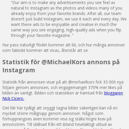
“Our aim is to make any advertisements you see feel as
natural to Instagram as the photos and videos many of you
already enjoy from your favorite brands. After all, our team
doesn’t just build Instagram, we use it each and every day. We
want these ads to be enjoyable and creative in much the
same way you see engaging, high-quality ads when you flip
through your favorite magazine. “
Hur pass naturligt flödet kommer att bli, och hur många annonser
som faktiskt kommer att visas, återstår att se.
Statistik för @MichaelKors annons på
Instagram
Statistik från annonsen visar på att @michaelkors fick 33 000 nya
följare genom annonsen, och engagemanget 370% mer likes på
bilden än vanligt. Bilden och statistiken är hämtad från
bloggaren
Nick Cicero.
Det blir här tydligt att snyggt tagna bilder säkerligen kan nå en
mycket större målgrupp genom annonser. Något som
förhoppningsvis även kommer visa sig ställa högre krav på
annonsören. Till skillnad från ett ibland tvivelaktigt utbud av