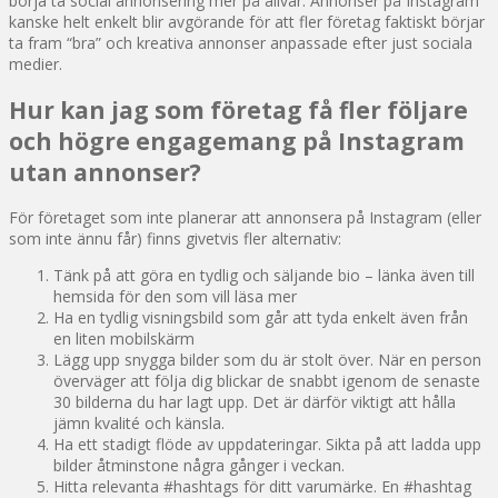
börja ta social annonsering mer på allvar. Annonser på Instagram
kanske helt enkelt blir avgörande för att fler företag faktiskt börjar
ta fram “bra” och kreativa annonser anpassade efter just sociala
medier.
Hur kan jag som företag få fler följare
och högre engagemang på Instagram
utan annonser?
För företaget som inte planerar att annonsera på Instagram (eller
som inte ännu får) finns givetvis fler alternativ:
Tänk på att göra en tydlig och säljande bio – länka även till
hemsida för den som vill läsa mer
Ha en tydlig visningsbild som går att tyda enkelt även från
en liten mobilskärm
Lägg upp snygga bilder som du är stolt över. När en person
överväger att följa dig blickar de snabbt igenom de senaste
30 bilderna du har lagt upp. Det är därför viktigt att hålla
jämn kvalité och känsla.
Ha ett stadigt flöde av uppdateringar. Sikta på att ladda upp
bilder åtminstone några gånger i veckan.
Hitta relevanta #hashtags för ditt varumärke. En #hashtag