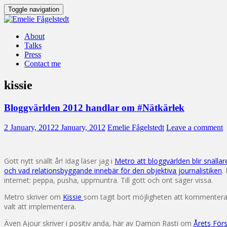
Toggle navigation
About
Talks
Press
Contact me
kissie
Bloggvärlden 2012 handlar om #Nätkärlek
2 January, 2012
2 January, 2012
Emelie Fågelstedt
Leave a comment
Gott nytt snällt år! Idag läser jag i
Metro att bloggvärlden blir snällar
och vad relationsbyggande innebär för den objektiva journalistiken
.
internet: peppa, pusha, uppmuntra. Till gott och ont säger vissa.
Metro skriver om
Kissie
som tagit bort möjligheten att kommentera 
valt att implementera.
Även Ajour skriver i positiv anda, här av Damon Rasti om
Årets Förs