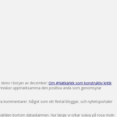
ag skrev i början av december:
Om #Nätkärlek som konstruktiv kritik
r människor uppmärksamma den positiva anda som genomsyrar
va kommentarer. Något som ett flertal bloggar, och nyhetsportaler
 världen bortom dataskärmen. Hur länge vi orkar sväva på rosa moln