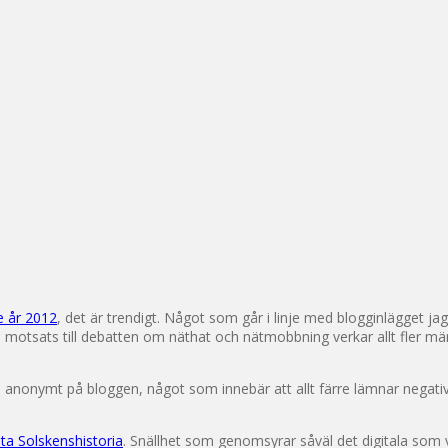
e år 2012
, det är trendigt. Något som går i linje med blogginlägget j
 I motsats till debatten om näthat och nätmobbning verkar allt fle
anonymt på bloggen, något som innebär att allt färre lämnar negati
ta Solskenshistoria
. Snällhet som genomsyrar såväl det digitala som