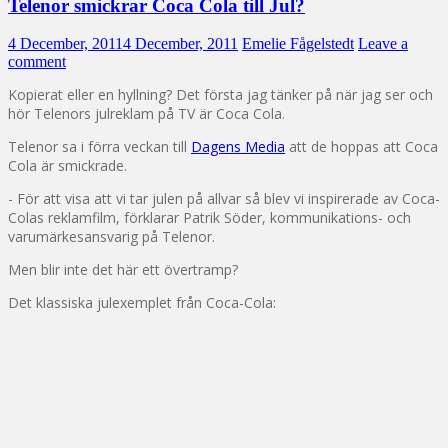
Telenor smickrar Coca Cola till Jul?
4 December, 2011
4 December, 2011
Emelie Fågelstedt
Leave a
comment
Kopierat eller en hyllning? Det första jag tänker på när jag ser och
hör Telenors julreklam på TV är Coca Cola.
Telenor sa i förra veckan till
Dagens Media
att de hoppas att Coca
Cola är smickrade.
- För att visa att vi tar julen på allvar så blev vi inspirerade av Coca-
Colas reklamfilm, förklarar Patrik Söder, kommunikations- och
varumärkesansvarig på Telenor.
Men blir inte det här ett övertramp?
Det klassiska julexemplet från Coca-Cola: