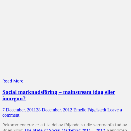
Read More
Social marknadsföring – mainstream idag eller
imorgon?
7 December, 2011
28 December, 2012
Emelie Fågelstedt
Leave a
comment
Rekommenderar er att ta del av följande studie sammanfattad av
Brian Solis:
The State of Social Marketing 2011 – 2012
. Rapporten