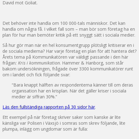
David mot Goliat.
Det behöver inte handla om 100 000-tals människor. Det kan
handla om några få. I vilket fall som – man bör som företag ha en
plan för hur man bemöter kritik på ett snyggt sätt i sociala medier.
Så hur gör man när en hel konsumentgrupp plötsligt kritiserar en i
de sociala medierna? Har varje företag en plan för att hantera det?
Årets tema på Kommunikatören var väldigt passande i den här
frågan
: Kris i kommunikation
. Hammer & Hanborg, som står
bakom undersökningen, frågade över 3300 kommunikatörer runt
om i landet och fick följande svar:
“Bara knappt hälften av respondenterna känner till om deras
organisation har en krisplan. När det gäller kriser i sociala
medier är siffran 30%.”
Läs den fullständiga rapporten på 30 sidor här
.
Ett exempel på när företag skriver saker som kanske är lite
känsliga var Polisen i Växsjö i somras som skrev följande, lite
plumpa, inlägg om ungdomar som är fulla: