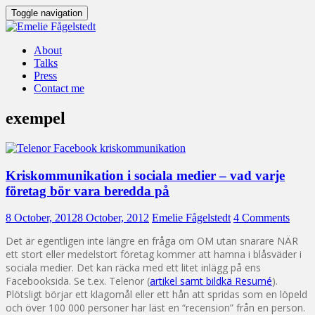
Toggle navigation
About
Talks
Press
Contact me
exempel
Kriskommunikation i sociala medier – vad varje
företag bör vara beredda på
8 October, 2012
8 October, 2012
Emelie Fågelstedt
4 Comments
Det är egentligen inte längre en fråga om OM utan snarare NÄR
ett stort eller medelstort företag kommer att hamna i blåsväder i
sociala medier. Det kan räcka med ett litet inlägg på ens
Facebooksida. Se t.ex. Telenor (
artikel samt bildkä Resumé
).
Plötsligt börjar ett klagomål eller ett hån att spridas som en löpeld
och över 100 000 personer har läst en “recension” från en person.