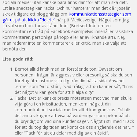
sociala medier utan kanske bara finns där “för att man ska det”.
Ett lite snedsteg kan räcka. Och hur hanterar man det då? Josefin
skrev tidigare ett blogginlägg om
Kommunikationsstrategier som
går ut på att klicka ”delete”
här på Mediesverige. Något som jag,
så väl som hon, tar avstånd ifrån. (Bortsett från om en
kommentar i en tråd på Facebook exempelvis innehåller rasistiska
kommentarer, personliga påhopp eller är av liknande art). Nej,
man raderar inte en kommentarer eller kritik, man ska välja att
bemöta den.
Lite goda råd:
Bemöt alltid kritik med en förstående ton. Oavsett om
personen i frågan är aggressiv eller oresonlig så ska du som
företag åtminstone visa dig från din bästa sida. Använd
termer som “vi förstår”, “vad tråkigt att du känner så”, “finns
det något vi kan göra för att hjälpa dig?”
Tacka. Det är kanske precis motsatsen mot vad man skulle
vilja göra i en krissituation, men kom ihåg att din
kommunikation i sociala medier alltid kan granskas. Då blir
det ännu viktigare att visa på värderingar som pekar på att
du bryr dig om vad dina kunder säger. Något i stil med “Tack
för att du tog dig tiden att kontakta oss angående det här…”
eller “Tack för att du delar med dig av din åsikt”.