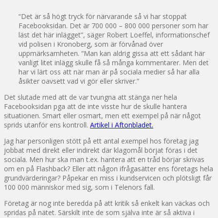
“Det är så högt tryck för närvarande så vi har stoppat
Facebooksidan. Det är 700 000 – 800 000 personer som har
läst det här inlägget”, säger Robert Loeffel, informationschef
vid polisen i Kronoberg, som är förvånad över
uppmärksamheten. “Man kan aldrig gissa att ett sådant här
vanligt litet inlägg skulle få så många kommentarer. Men det
har vi lärt oss att när man är på sociala medier så har alla
åsikter oavsett vad vi gör eller skriver.”
Det slutade med att de var tvungna att stänga ner hela
Facebooksidan pga att de inte visste hur de skulle hantera
situationen. Smart eller osmart, men ett exempel på när något
sprids utanför ens kontroll.
Artikel i Aftonbladet.
Jag har personligen stött på ett antal exempel hos företag jag
jobbat med direkt eller indirekt där klagomål börjat föras i det
sociala. Men hur ska man t.ex. hantera att en tråd börjar skrivas
om en på Flashback? Eller att någon ifrågasätter ens företags hela
grundvärderingar? Påpekar en miss i kundservicen och plötsligt får
100 000 människor med sig, som i Telenors fall.
Företag är nog inte beredda på att kritik så enkelt kan väckas och
spridas på nätet. Särskilt inte de som själva inte är så aktiva i