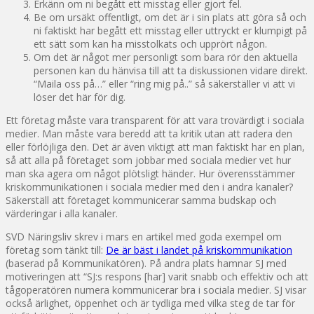
Erkänn om ni begått ett misstag eller gjort fel.
Be om ursäkt offentligt, om det är i sin plats att göra så och
ni faktiskt har begått ett misstag eller uttryckt er klumpigt på
ett sätt som kan ha misstolkats och upprört någon.
Om det är något mer personligt som bara rör den aktuella
personen kan du hänvisa till att ta diskussionen vidare direkt.
“Maila oss på…” eller “ring mig på..” så säkerställer vi att vi
löser det här för dig.
Ett företag måste vara transparent för att vara trovärdigt i sociala
medier. Man måste vara beredd att ta kritik utan att radera den
eller förlöjliga den. Det är även viktigt att man faktiskt har en plan,
så att alla på företaget som jobbar med sociala medier vet hur
man ska agera om något plötsligt händer. Hur överensstämmer
kriskommunikationen i sociala medier med den i andra kanaler?
Säkerställ att företaget kommunicerar samma budskap och
värderingar i alla kanaler.
SVD Näringsliv skrev i mars en artikel med goda exempel om
företag som tänkt till:
De är bäst i landet på kriskommunikation
(baserad på Kommunikatören). På andra plats hamnar SJ med
motiveringen att “SJ:s respons [har] varit snabb och effektiv och att
tågoperatören numera kommunicerar bra i sociala medier. SJ visar
också ärlighet, öppenhet och är tydliga med vilka steg de tar för